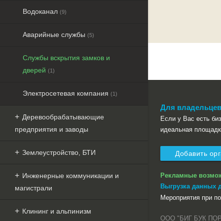
Водоканал
(9)
Аварийные службы
(5)
Службы вскрытия замков и
дверей
(1)
Электросетевая компания
(1)
Для владельцев
Деревообрабатывающие
Если у Вас есть бизн
предприятия и заводы
идеальная площадк
Землеустройство, БТИ
Добавить ор
Рекламные возмо
Инженерные коммуникации и
Выгрузка данных 
магистрали
Мероприятия при п
Клининг и альпинизм
ООО "БИГ БУК ПО