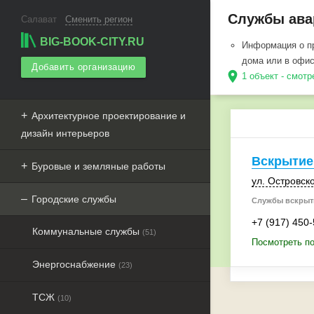
Службы авар
Салават
Сменить регион
BIG-BOOK-CITY.RU
Информация о пр
дома или в офи
Добавить организацию
location_on
1 объект - смотр
Архитектурное проектирование и
дизайн интерьеров
Вскрытие
Буровые и земляные работы
ул. Островско
Городские службы
Службы вскрыти
+7 (917) 450
Коммунальные службы
(51)
Посмотреть по
Энергоснабжение
(23)
ТСЖ
(10)