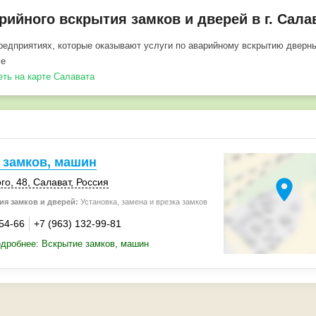
ийного вскрытия замков и дверей в г. Сала
едприятиях, которые оказывают услуги по аварийному вскрытию дверн
се
еть на карте Салавата
 замков, машин
location_on
го, 48
,
Салават
,
Россия
я замков и дверей:
Установка, замена и врезка замков
-54-66
+7 (963) 132-99-81
дробнее: Вскрытие замков, машин