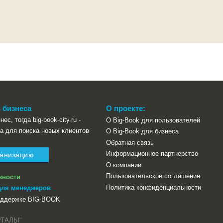
 бизнеса
О проекте:
ес, тогда big-book-city.ru -
О Big-Book для пользователей
а для поиска новых клиентов
О Big-Book для бизнеса
Обратная связь
Информационное партнерство
ганизацию
О компании
Пользовательское соглашение
жности
Политика конфиденциальности
для менеджеров
оддержке BIG-BOOK
РТАЛЫ"